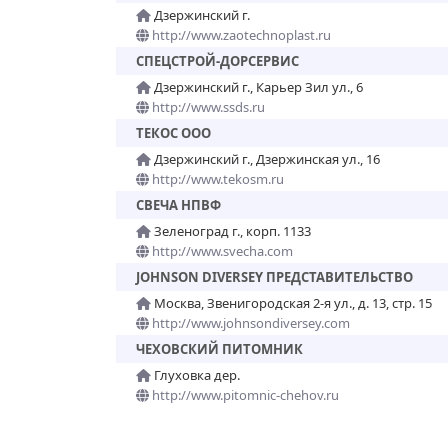
Дзержинский г.
http://www.zaotechnoplast.ru
СПЕЦСТРОЙ-ДОРСЕРВИС
Дзержинский г., Карьер Зил ул., 6
http://www.ssds.ru
ТЕКОС ООО
Дзержинский г., Дзержинская ул., 16
http://www.tekosm.ru
СВЕЧА НПВФ
Зеленоград г., корп. 1133
http://www.svecha.com
JOHNSON DIVERSEY ПРЕДСТАВИТЕЛЬСТВО
Москва, Звенигородская 2-я ул., д. 13, стр. 15
http://www.johnsondiversey.com
ЧЕХОВСКИЙ ПИТОМНИК
Глуховка дер.
http://www.pitomnic-chehov.ru