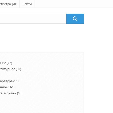
егистрация
Войти
ание
(72)
тектурное
(30)
паратура
(11)
ание
(161)
жа, монтаж
(68)