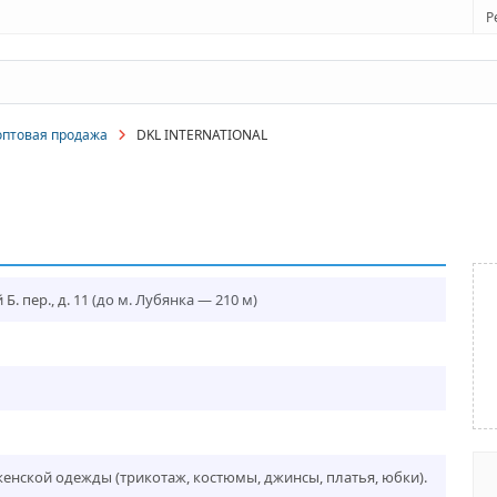
Р
оптовая продажа
DKL INTERNATIONAL
Б. пер., д. 11
(до м. Лубянка — 210 м)
енской одежды (трикотаж, костюмы, джинсы, платья, юбки).