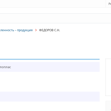
Р
енность – продукция
ФЕДОРОВ С.Н.
клоплас