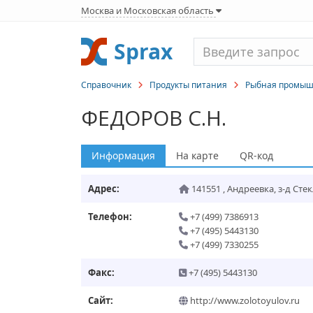
Москва и Московская область
Sprax
Справочник
Продукты питания
Рыбная промышл
ФЕДОРОВ С.Н.
Информация
На карте
QR-код
Адрес:
141551
,
Андреевка
,
з-д Сте
Телефон:
+7 (499) 7386913
+7 (495) 5443130
+7 (499) 7330255
Факс:
+7 (495) 5443130
Сайт:
http://www.zolotoyulov.ru