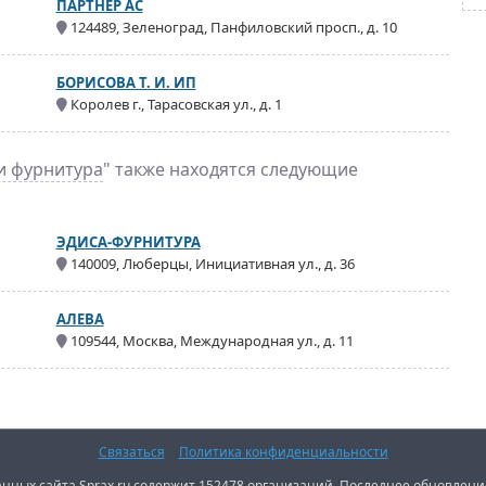
ПАРТНЕР АС
124489, Зеленоград, Панфиловский просп., д. 10
БОРИСОВА Т. И. ИП
Королев г., Тарасовская ул., д. 1
и фурнитура
" также находятся следующие
ЭДИСА-ФУРНИТУРА
140009, Люберцы, Инициативная ул., д. 36
АЛЕВА
109544, Москва, Международная ул., д. 11
Связаться
Политика конфиденциальности
нных сайта Sprax.ru содержит 152478 организаций. Последнее обновление: