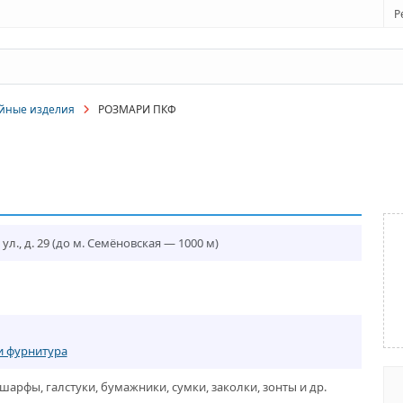
Р
йные изделия
РОЗМАРИ ПКФ
л., д. 29
(до м. Семёновская — 1000 м)
и фурнитура
шарфы, галстуки, бумажники, сумки, заколки, зонты и др.