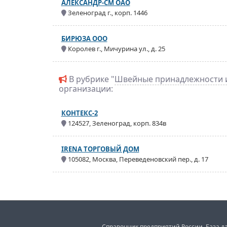
АЛЕКСАНДР-СМ ОАО
Зеленоград г., корп. 1446
БИРЮЗА ООО
Королев г., Мичурина ул., д. 25
В рубрике "
Швейные принадлежности 
организации:
КОНТЕКС-2
124527, Зеленоград, корп. 834в
IRENA ТОРГОВЫЙ ДОМ
105082, Москва, Переведеновский пер., д. 17
Справочник предприятий России. База да