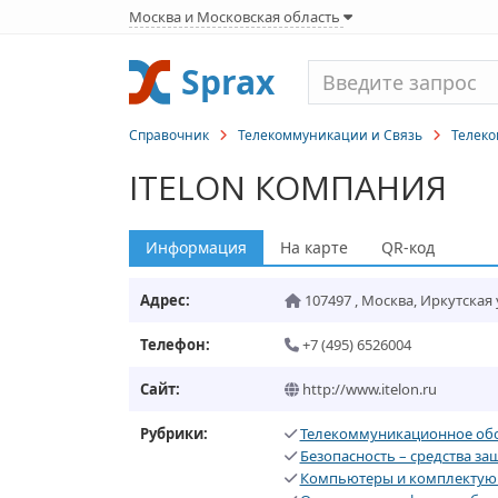
Москва и Московская область
Sprax
Справочник
Телекоммуникации и Связь
Телек
ITELON КОМПАНИЯ
Информация
На карте
QR-код
Адрес:
107497
,
Москва
,
Иркутская ул
Телефон:
+7 (495) 6526004
Сайт:
http://www.itelon.ru
Рубрики:
Телекоммуникационное об
Безопасность – средства з
Компьютеры и комплектую