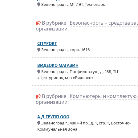
Зеленоград г., МГИЭТ, Технопарк
В рубрике "
Безопасность – средства з
организации:
CITYPORT
Зеленоград г., корп. 1616
ВИДЕОКО МАГАЗИН
Зеленоград г., Панфилова ул., д. 28Б, ТЦ
«Центурион», м-н «Видеоко»
В рубрике "
Компьютеры и комплектую
организации:
А.Д.ГРУПП ООО
Зеленоград г., 4807-й пр., д. 1, стр. 1, Восточно-
Коммунальная Зона