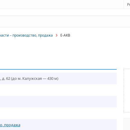
Р
части – производство, продажа
E-AKB
 д. 62
(до м. Калужская — 430 м)
во, продажа