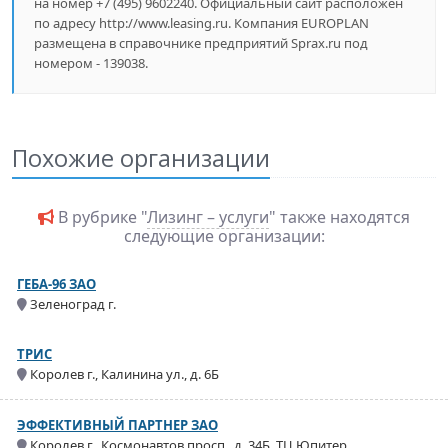
на номер +7 (495) 9602240. Официальный сайт расположен
по адресу http://www.leasing.ru. Компания EUROPLAN
размещена в справочнике предприятий Sprax.ru под
номером - 139038.
Похожие организации
В рубрике "
Лизинг – услуги
" также находятся
следующие организации:
ГЕБА-96 ЗАО
Зеленоград г.
ТРИС
Королев г., Калинина ул., д. 6Б
ЭФФЕКТИВНЫЙ ПАРТНЕР ЗАО
Королев г., Космонавтов просп., д. 34Б, ТЦ Юпитер