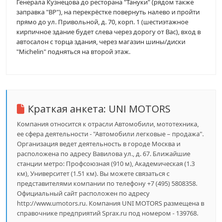
Генерала Кузнецова до ресторана "Тануки" (рядом также
заправка "BP"), на перекрёстке повернуть налево и пройти
прямо до ул. Привольной, д. 70, корп. 1 (шестиэтажное
кирпичное здание будет слева через дорогу от Вас), вход в
автосалон с торца здания, через магазин шины/диски
"Michelin" подняться на второй этаж.
Краткая анкета:
UNI MOTORS
Компания относится к отрасли Автомобили, мототехника,
ее сфера деятельности - "Автомобили легковые – продажа".
Организация ведет деятельность в городе Москва и
расположена по адресу Вавилова ул., д. 67. Ближайшие
станции метро: Профсоюзная (910 м), Академическая (1.3
км), Университет (1.51 км). Вы можете связаться с
представителями компании по телефону +7 (495) 5808358.
Официальный сайт расположен по адресу
http://www.umotors.ru. Компания UNI MOTORS размещена в
справочнике предприятий Sprax.ru под номером - 139768.