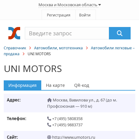
Москва и Московская область
Регистрация
Войти
Справочник
Автомобили, мототехника
Автомобили легковые –
продажа
UNI MOTORS
UNI MOTORS
Информация
На карте
QR-код
Адрес:
Москва
,
Вавилова ул., д. 67
(до м.
Профсоюзная — 910 м)
Телефон:
+7 (495) 5808358
+7 (495) 9883737
Сайт:
http://www.umotors.ru