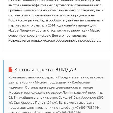
С самого начала образования компании был взят курс на
выстраивание эффективных партнерских отношений как с
крупнейшими мировыми компаниями-экспортерами, так и
с клиентами - покупателями мяса и мясопродуктов на
Российском рынке. Рады сообщить уважаемым клиентам и
партнерам, что с начала 2014 года линейка продукции
«Царь-Продукт» обогатилась таким товаром, как «Масло
сливочное, крестьянское». Для его производства
используется только молоко собственного производства.
Краткая анкета:
ЭЛИДАР
Компания относится к отрасли Продукты питания, ее сферы
деятельности - «Мясная продукция» и «Колбасные
изделия». Организация ведет деятельность в городе
Москва и расположена по адресу Ленинградский просп., д.
63. Ближайшие станции метро: Сокол (410 м), Аэропорт (860
м), Октябрьское Поле (1.94 км). Вы можете связаться с
представителями компании по телефону +7 (495) 7837444.
Факсы отправляйте на номер +7 (495) 7837444.