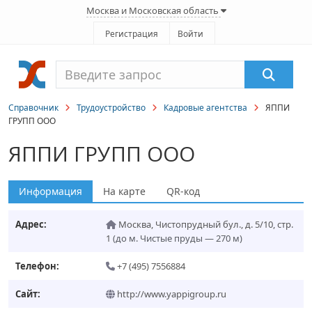
Москва и Московская область
Регистрация
Войти
Справочник
Трудоустройство
Кадровые агентства
ЯППИ
ГРУПП ООО
ЯППИ ГРУПП ООО
Информация
На карте
QR-код
Адрес:
Москва
,
Чистопрудный бул., д. 5/10, стр.
1
(до м. Чистые пруды — 270 м)
Телефон:
+7 (495) 7556884
Сайт:
http://www.yappigroup.ru