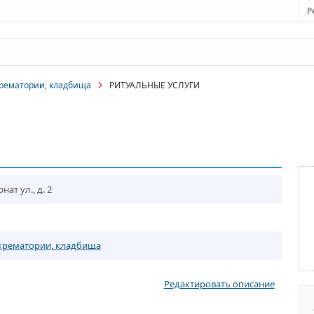
Р
крематории, кладбища
РИТУАЛЬНЫЕ УСЛУГИ
нат ул., д. 2
 крематории, кладбища
Редактировать описание