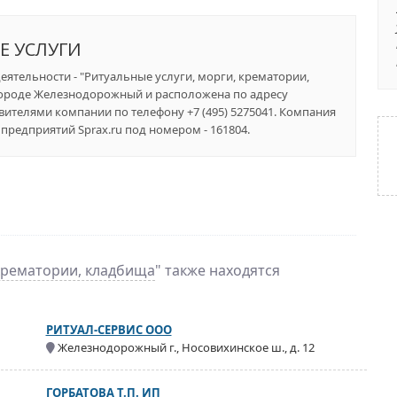
Е УСЛУГИ
деятельности - "Ритуальные услуги, морги, крематории,
городе Железнодорожный и расположена по адресу
тавителями компании по телефону +7 (495) 5275041. Компания
едприятий Sprax.ru под номером - 161804.
 крематории, кладбища
" также находятся
РИТУАЛ-СЕРВИС ООО
Железнодорожный г., Носовихинское ш., д. 12
ГОРБАТОВА Т.П. ИП