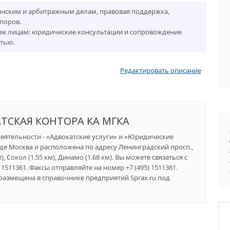
анским и арбитражным делам, правовая поддержка,
поров.
им лицам: юридические консультации и сопровождение
тью.
Редактировать описание
АТСКАЯ КОНТОРА КА МГКА
деятельности - «Адвокатские услуги» и «Юридические
оде Москва и расположена по адресу Ленинградский просп.,
, Сокол (1.55 км), Динамо (1.68 км). Вы можете связаться с
1511361. Факсы отправляйте на номер +7 (495) 1511361.
азмещена в справочнике предприятий Sprax.ru под