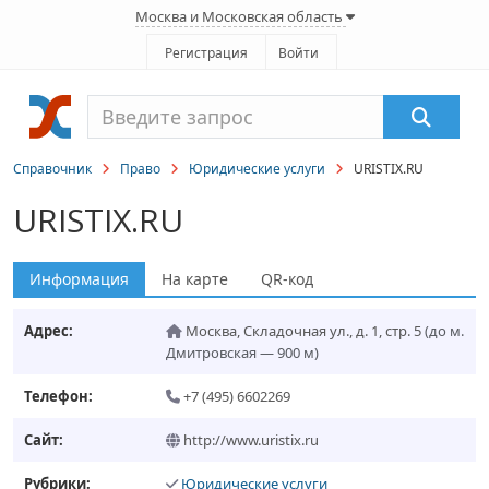
Москва и Московская область
Регистрация
Войти
Справочник
Право
Юридические услуги
URISTIX.RU
URISTIX.RU
Информация
На карте
QR-код
Адрес:
Москва
,
Складочная ул., д. 1, стр. 5
(до м.
Дмитровская — 900 м)
Телефон:
+7 (495) 6602269
Сайт:
http://www.uristix.ru
Рубрики:
Юридические услуги