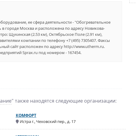
орудование, ее сфера деятельности - "Обогревательное
 в городе Москва и расположена по адресу Новикова-
тро: Щукинская (2.53 км), Октябрьское Поле (2.91 км),
тавителями компании по телефону +7 (495) 7305407. Факсы
ьный сайт расположен по адресу http://www.utherm.ru.
дприятий Sprax.ru под номером - 167454.
вание
" также находятся следующие организации:
КОМФОРТ
Истра г., Чеховский пер., д. 17