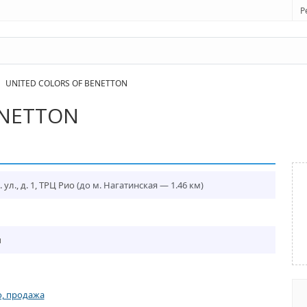
Р
UNITED COLORS OF BENETTON
ENETTON
л., д. 1, ТРЦ Рио
(до м. Нагатинская — 1.46 км)
u
о, продажа