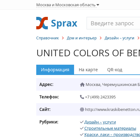
Москва и Московская область
Sprax
Справочник
Дом и интерьер
Дизайн – услуги
UNITED COLORS OF B
Информация
На карте
QR-код
Адрес:
Москва
,
Черемушкинская Б. у
Телефон:
+7 (499) 2423395
Сайт:
http://www.kraskibenetton.r
Рубрики:
Дизайн – услуги
Строительные материалы
Краски, лаки – производств