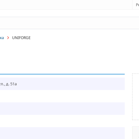
Р
ка
UNIFORGE
., д. 51а