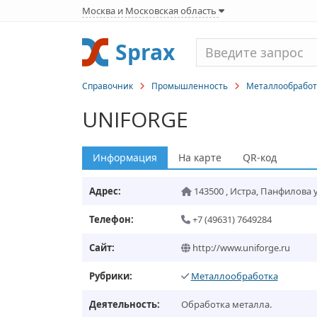
Москва и Московская область
Sprax
Справочник
Промышленность
Металлообработ
UNIFORGE
Информация
На карте
QR-код
Адрес:
143500
,
Истра
,
Панфилова ул
Телефон:
+7 (49631) 7649284
Сайт:
http://www.uniforge.ru
Рубрики:
Металлообработка
Деятельность:
Обработка металла.