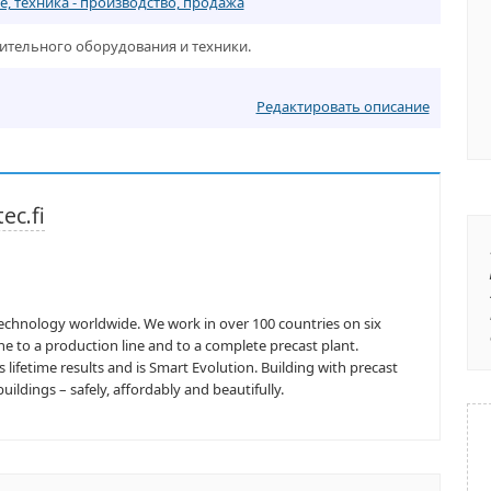
, техника - производство, продажа
оительного оборудования и техники.
Редактировать описание
ec.fi
 technology worldwide. We work in over 100 countries on six
e to a production line and to a complete precast plant.
ifetime results and is Smart Evolution. Building with precast
ildings – safely, affordably and beautifully.