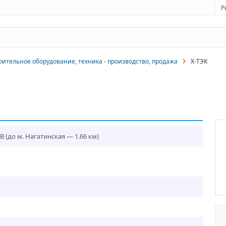
Р
оительное оборудование, техника - производство, продажа
X-ТЭК
8В
(до м. Нагатинская — 1.66 км)