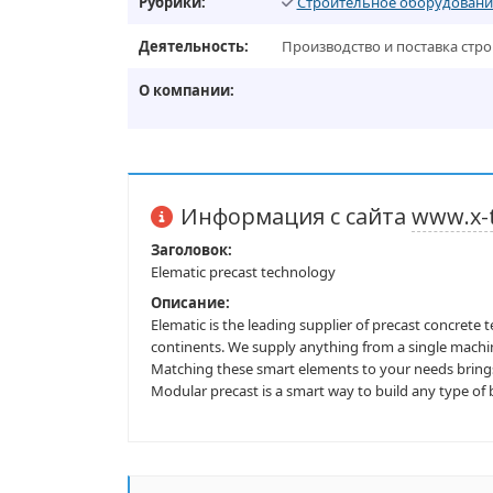
Рубрики:
Строительное оборудование
Деятельность:
Производство и поставка стр
О компании:
Информация с сайта
www.x-t
Заголовок:
Elematic precast technology
Описание:
Elematic is the leading supplier of precast concrete
continents. We supply anything from a single machin
Matching these smart elements to your needs brings l
Modular precast is a smart way to build any type of bu