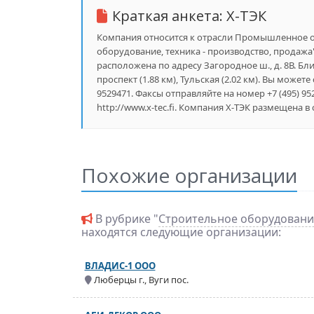
Краткая анкета:
X-ТЭК
Компания относится к отрасли Промышленное об
оборудование, техника - производство, продажа
расположена по адресу Загородное ш., д. 8В. Бл
проспект (1.88 км), Тульская (2.02 км). Вы может
9529471. Факсы отправляйте на номер +7 (495) 
http://www.x-tec.fi. Компания X-ТЭК размещена в
Похожие организации
В рубрике "
Строительное оборудование
находятся следующие организации:
ВЛАДИС-1 ООО
Люберцы г., Вуги пос.