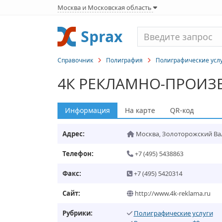
Москва и Московская область
Sprax
Справочник
Полиграфия
Полиграфические усл
4К РЕКЛАМНО-ПРОИЗ
Информация
На карте
QR-код
Адрес:
Москва
,
Золоторожский Вал 
Телефон:
+7 (495) 5438863
Факс:
+7 (495) 5420314
Сайт:
http://www.4k-reklama.ru
Рубрики:
Полиграфические услуги