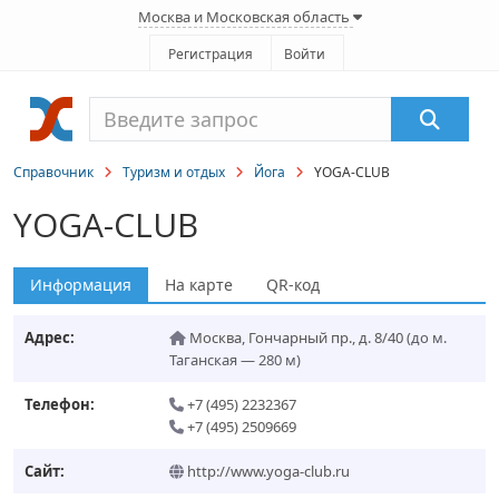
Москва и Московская область
Регистрация
Войти
Справочник
Туризм и отдых
Йога
YOGA-CLUB
YOGA-CLUB
Информация
На карте
QR-код
Адрес:
Москва
,
Гончарный пр., д. 8/40
(до м.
Таганская — 280 м)
Телефон:
+7 (495) 2232367
+7 (495) 2509669
Сайт:
http://www.yoga-club.ru