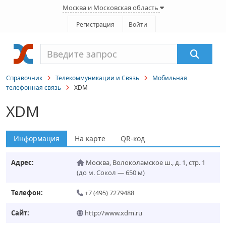
Москва и Московская область
Регистрация
Войти
Справочник
Телекоммуникации и Связь
Мобильная
телефонная связь
XDM
XDM
Информация
На карте
QR-код
Адрес:
Москва
,
Волоколамское ш., д. 1, стр. 1
(до м. Сокол — 650 м)
Телефон:
+7 (495) 7279488
Сайт:
http://www.xdm.ru