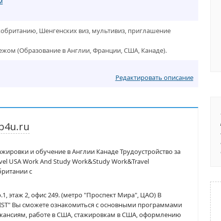
м
обританию, Шенгенских виз, мультивиз, приглашение
ежом (Образование в Англии, Франции, США, Канаде).
Редактировать описание
b4u.ru
ажировки и обучение в Англии Канаде Трудоустройство за
avel USA Work And Study Work&Study Work&Travel
британии с
р.1, этаж 2, офис 249. (метро "Проспект Мира", ЦАО) В
 "IST" Вы сможете ознакомиться с основными программами
акансиям, работе в США, стажировкам в США, оформлению