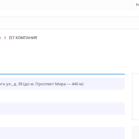
Р
е
IST КОМПАНИЯ
о ул., д. 39
(до м. Проспект Мира — 440 м)