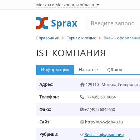
Москва и Московская область
Sprax
Справочник
Туризм и отдых
Визы – оформлени
IST КОМПАНИЯ
Информация
На карте
QR-код
Адрес:
129110
,
Москва
,
Гиляровског
Телефон:
+7 (495) 6819864
Факс:
+7 (495) 6845650
Сайт:
http://www.job4u.ru
Рубрики:
Визы – оформление