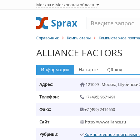
Москва и Московская область
Sprax
Справочник
Компьютеры
Компьютерное прогр
ALLIANCE FACTORS
Информация
На карте
QR-код
Адрес:
121099
,
Москва
,
Шубинский 
Телефон:
+7 (495) 9671491
Факс:
+7 (499) 2414650
Сайт:
http://www.alliance.ru
Рубрики:
Компьютерное программно