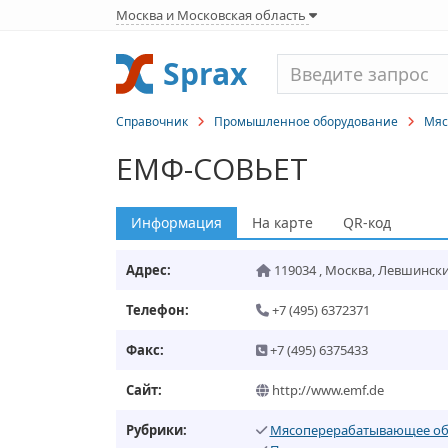
Москва и Московская область
Sprax
Справочник
Промышленное оборудование
Мяс
ЕМФ-СОВЬЕТ
Информация
На карте
QR-код
Адрес:
119034
,
Москва
,
Левшинский 
Телефон:
+7 (495) 6372371
Факс:
+7 (495) 6375433
Сайт:
http://www.emf.de
Рубрики:
Мясоперерабатывающее об