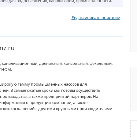
ания для водоснабжения, канализации, промышленности.
Редактировать описание
z.ru
й, канализационный, дренажный, консольный, фекальный.
 ГНОМ.
т широкую гамму промышленных насосов для
очей. В самые сжатые сроки мы готовы осуществить
производства, а также предприятий-партнеров. На
 информацию о продукции компании, а также
рских соглашений с другими крупными производителями