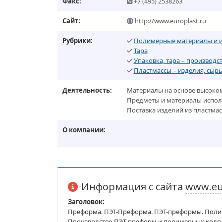
Факс:
+7 (495) 2538263
Сайт:
http://www.europlast.ru
Рубрики:
Полимерные материалы и 
Тара
Упаковка, тара – производс
Пластмассы – изделия, сыр
Деятельность:
Материалы на основе высоко
Предметы и материалы исполь
Поставка изделий из пластмас
О компании:
Информация с сайта
www.eu
Заголовок:
Преформа. ПЭТ-Преформа. ПЭТ-преформы. Поли
Производство ПЭТ-преформ и полимерных колпа