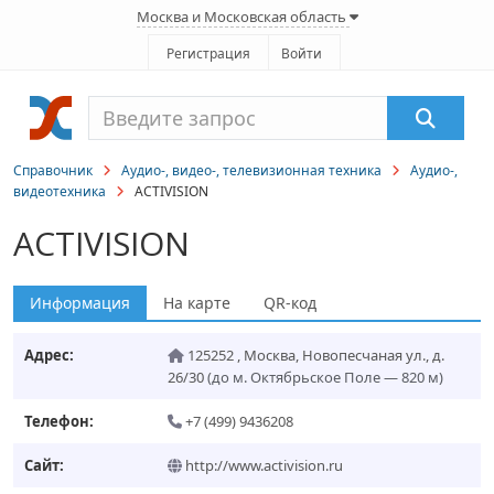
Москва и Московская область
Регистрация
Войти
Справочник
Аудио-, видео-, телевизионная техника
Аудио-,
видеотехника
ACTIVISION
ACTIVISION
Информация
На карте
QR-код
Адрес:
125252
,
Москва
,
Новопесчаная ул., д.
26/30
(до м. Октябрьское Поле — 820 м)
Телефон:
+7 (499) 9436208
Сайт:
http://www.activision.ru