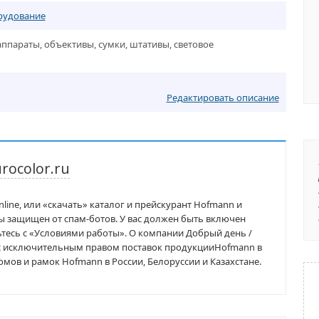
рудование
параты, объективы, сумки, штативы, световое
Редактировать описание
rocolor.ru
nline, или «скачать» каталог и прейскурант Hofmann и
ты защищен от спам-ботов. У вас должен быть включен
мьтесь с «Условиями работы». О компании Добрый день /
 с исключительным правом поставок продукцииHofmann в
ов и рамок Hofmann в России, Белоруссии и Казахстане.