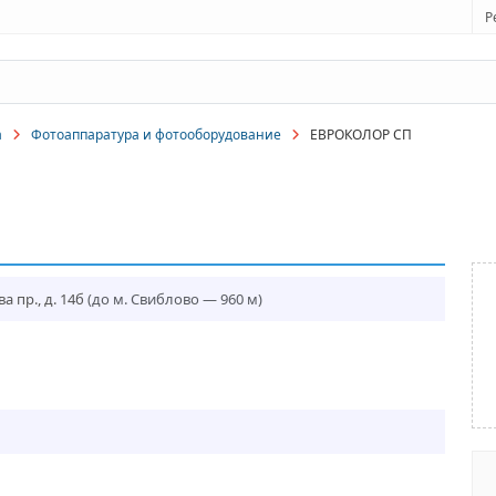
Р
а
Фотоаппаратура и фотооборудование
ЕВРОКОЛОР СП
 пр., д. 14б
(до м. Свиблово — 960 м)