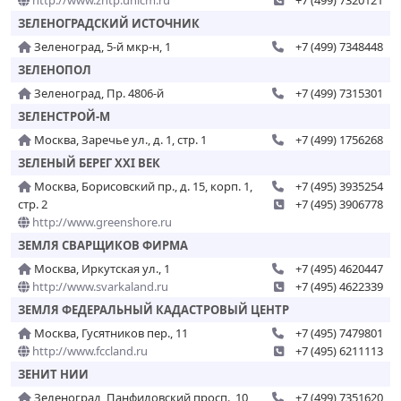
http://www.zntp.unicm.ru
+7 (499) 7320121
ЗЕЛЕНОГРАДСКИЙ ИСТОЧНИК
Зеленоград, 5-й мкр-н, 1
+7 (499) 7348448
ЗЕЛЕНОПОЛ
Зеленоград, Пр. 4806-й
+7 (499) 7315301
ЗЕЛЕНСТРОЙ-М
Москва, Заречье ул., д. 1, стр. 1
+7 (499) 1756268
ЗЕЛЕНЫЙ БЕРЕГ XXI ВЕК
Москва, Борисовский пр., д. 15, корп. 1,
+7 (495) 3935254
стр. 2
+7 (495) 3906778
http://www.greenshore.ru
ЗЕМЛЯ СВАРЩИКОВ ФИРМА
Москва, Иркутская ул., 1
+7 (495) 4620447
http://www.svarkaland.ru
+7 (495) 4622339
ЗЕМЛЯ ФЕДЕРАЛЬНЫЙ КАДАСТРОВЫЙ ЦЕНТР
Москва, Гусятников пер., 11
+7 (495) 7479801
http://www.fccland.ru
+7 (495) 6211113
ЗЕНИТ НИИ
Зеленоград, Панфиловский просп., 10
+7 (499) 7351620