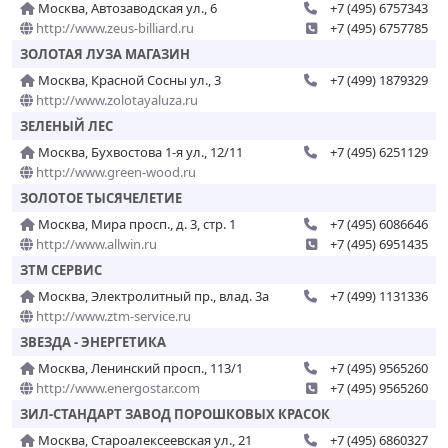
Москва, Автозаводская ул., 6
+7 (495) 6757343
http://www.zeus-billiard.ru
+7 (495) 6757785
ЗОЛОТАЯ ЛУЗА МАГАЗИН
Москва, Красной Сосны ул., 3
+7 (499) 1879329
http://www.zolotayaluza.ru
ЗЕЛЕНЫЙ ЛЕС
Москва, Бухвостова 1-я ул., 12/11
+7 (495) 6251129
http://www.green-wood.ru
ЗОЛОТОЕ ТЫСЯЧЕЛЕТИЕ
Москва, Мира просп., д. 3, стр. 1
+7 (495) 6086646
http://www.allwin.ru
+7 (495) 6951435
ЗТМ СЕРВИС
Москва, Электролитный пр., влад. 3а
+7 (499) 1131336
http://www.ztm-service.ru
ЗВЕЗДА - ЭНЕРГЕТИКА
Москва, Ленинский просп., 113/1
+7 (495) 9565260
http://www.energostar.com
+7 (495) 9565260
ЗИЛ-СТАНДАРТ ЗАВОД ПОРОШКОВЫХ КРАСОК
Москва, Староалексеевская ул., 21
+7 (495) 6860327