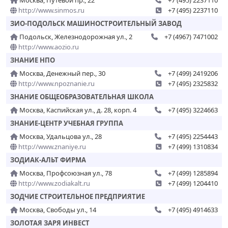
Москва, Путевой пр., 22
+7 (495) 2237110
http://www.sinmos.ru
+7 (495) 2237110
ЗИО-ПОДОЛЬСК МАШИНОСТРОИТЕЛЬНЫЙ ЗАВОД
Подольск, Железнодорожная ул., 2
+7 (4967) 7471002
http://www.aozio.ru
ЗНАНИЕ НПО
Москва, Денежный пер., 30
+7 (499) 2419206
http://www.npoznanie.ru
+7 (495) 2325832
ЗНАНИЕ ОБЩЕОБРАЗОВАТЕЛЬНАЯ ШКОЛА
Москва, Каспийская ул., д. 28, корп. 4
+7 (495) 3224663
ЗНАНИЕ-ЦЕНТР УЧЕБНАЯ ГРУППА
Москва, Удальцова ул., 28
+7 (495) 2254443
http://www.znaniye.ru
+7 (499) 1310834
ЗОДИАК-АЛЬТ ФИРМА
Москва, Профсоюзная ул., 78
+7 (499) 1285894
http://www.zodiakalt.ru
+7 (499) 1204410
ЗОДЧИЕ СТРОИТЕЛЬНОЕ ПРЕДПРИЯТИЕ
Москва, Свободы ул., 14
+7 (495) 4914633
ЗОЛОТАЯ ЗАРЯ ИНВЕСТ