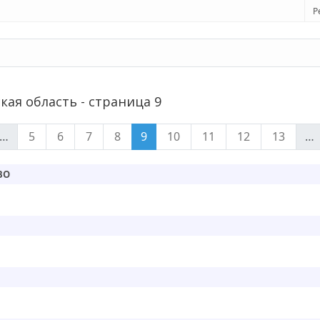
Р
кая область - страница 9
…
5
6
7
8
9
10
11
12
13
…
ВО