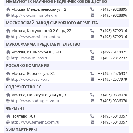
ИММУНОТЕХ НАУЧНО-ВНЕДРЕНЧЕСКОЕ ОБЩЕСТВО
Москва, Менделеевская ул., 2
+7 (495) 9328895
http://www.immunotek.ru
+7 (495) 9328896
МОСКОВСКИЙ ЗАВОД СЫЧУЖНОГО ФЕРМЕНТА
Москва, Кожуховский 2-й пр., 27
+7 (495) 6792916
http://www.mzsf-ferment.ru
+7 (495) 6792916
МУКОС ФАРМА ПРЕДСТАВИТЕЛЬСТВО
Москва, Каширское ш., 34а
+7 (499) 6144471
http://www.mucos.ru
+7 (495) 2312732
РОСАЛКО КОМПАНИЯ
Москва, Верхняя ул., 34
+7 (495) 2576937
http://www.rosalko.ru
+7 (495) 2577979
СОДРУЖЕСТВО ГК
Москва, Новокузнецкая ул., 31
+7 (495) 9336070
http://www.sodrugestvo.ru
+7 (495) 9336070
ФЕРМЕНТ
Полтево, 70а
+7 (495) 5040057
http://www.ferment.com.ru
+7 (495) 5040057
ХИМПАРТНЕРЫ