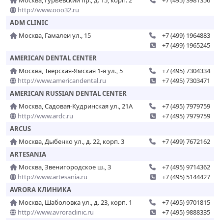
Москва, Гурьевский пр., д. 15, корп. 2
+7 (495) 3981356
http://www.ooo32.ru
ADM CLINIC
Москва, Гамалеи ул., 15
+7 (499) 1964883
+7 (499) 1965245
AMERICAN DENTAL CENTER
Москва, Тверская-Ямская 1-я ул., 5
+7 (495) 7304334
http://www.americandental.ru
+7 (495) 7303471
AMERICAN RUSSIAN DENTAL CENTER
Москва, Садовая-Кудринская ул., 21А
+7 (495) 7979759
http://www.ardc.ru
+7 (495) 7979759
ARCUS
Москва, Дыбенко ул., д. 22, корп. 3
+7 (499) 7672162
ARTESANIA
Москва, Звенигородское ш., 3
+7 (495) 9714362
http://www.artesania.ru
+7 (495) 5144427
AVRORA КЛИНИКА
Москва, Шаболовка ул., д. 23, корп. 1
+7 (495) 9701815
http://www.avroraclinic.ru
+7 (495) 9888335