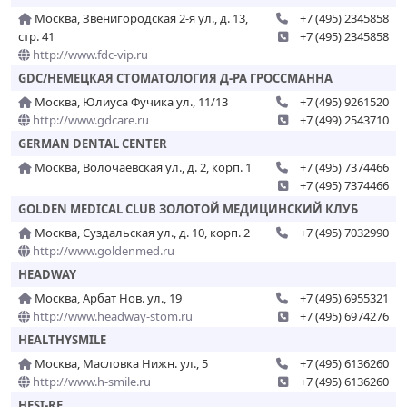
Москва, Звенигородская 2-я ул., д. 13,
+7 (495) 2345858
стр. 41
+7 (495) 2345858
http://www.fdc-vip.ru
GDC/НЕМЕЦКАЯ СТОМАТОЛОГИЯ Д-РА ГРОССМАННА
Москва, Юлиуса Фучика ул., 11/13
+7 (495) 9261520
http://www.gdcare.ru
+7 (499) 2543710
GERMAN DENTAL CENTER
Москва, Волочаевская ул., д. 2, корп. 1
+7 (495) 7374466
+7 (495) 7374466
GOLDEN MEDICAL CLUB ЗОЛОТОЙ МЕДИЦИНСКИЙ КЛУБ
Москва, Суздальская ул., д. 10, корп. 2
+7 (495) 7032990
http://www.goldenmed.ru
HEADWAY
Москва, Арбат Нов. ул., 19
+7 (495) 6955321
http://www.headway-stom.ru
+7 (495) 6974276
HEALTHYSMILE
Москва, Масловка Нижн. ул., 5
+7 (495) 6136260
http://www.h-smile.ru
+7 (495) 6136260
HESI-RE