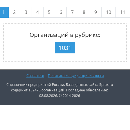
1
2
3
4
5
6
7
8
9
10
11
Организаций в рубрике:
1031
Связаться
Политика конфиденциальности
Справочник предприятий России. База данных сайта Sprax.ru
содержит 152478 организаций. Последнее обновление:
08.08.2026. © 2014-2026