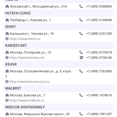
Жуковский г., Молодежная ул., 21А
+7 (495) 5568900
HI-TECH CLINIC
Люберцы г., Кирова ул., 1
+7 (495) 5149696
IDENT
Балашиха г., Чехова ул., 18
+7 (498) 5201269
http://www.ident.su
KARIESY.NET
Москва, Полярная ул., 10
+7 (495) 4770018
http://www.kariesy.net
+7 (495) 4736146
KEUNE
Москва, Островитянова ул., д. 9, корп.
+7 (499) 7262680
2
http://www.keune.ucoz.ru
MALBRET
Москва, Бажова ул., 7
+7 (499) 1874618
http://www.malbret.ru
MEDCOR DENTAFAMILY
Москва, Маршала Жукова просп., 59
+7 (499) 1991297