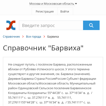
Москва и Московская область
Регистрация
Войти
Справочник
Все города
Барвиха
Справочник "Барвиха"
Не следует путать с посёлком Барвиха, расположенным
вблизи от Рублёво-Успенского шоссе. У этого термина
существуют и другие значения, см. Барвиха (значения).
Деревня Барвиха Страна РоссияРоссия Субъект федерации
Московская областьМосковская область Муниципальный
район Одинцовский Сельское поселение Барвихинское
Координаты Координаты: 55°44′28″ с. ш. 37°16′34″ в. д. /
55.741111° с. ш. 37.276111° в. д. 55.741111,
37.27611155°44′28″ с. ш. 37°16′34″ в. д. / 55.741111° с. ш.