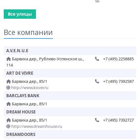
ш.
Все улицы
Все компании
A.V.E.N.U.E
Барвиха дер., Рублево-Успенское ш.,
+7 (495) 2258885
114
ART DE VIVRE
Барвиха дер., 85/1
+7 (495) 7392587
http://www.kover.ru
BARCLAYS BANK
Барвиха дер., 85/1
DREAM HOUSE
Барвиха дер., 85/1
+7 (495) 7392727
http://www.dreamhouse.ru
DREAMDOORS