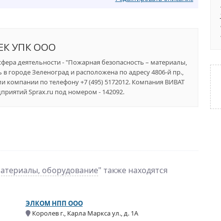
ЕК УПК ООО
 сфера деятельности - "Пожарная безопасность – материалы,
 в городе Зеленоград и расположена по адресу 4806-й пр.,
лями компании по телефону +7 (495) 5172012. Компания ВИВАТ
риятий Sprax.ru под номером - 142092.
материалы, оборудование
" также находятся
ЭЛКОМ НПП ООО
Королев г., Карла Маркса ул., д. 1А