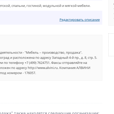
тской, спальни, гостиной, модульной и мягкой мебели.
Редактировать описание
деятельности - "Мебель – производство, продажа".
рад и расположена по адресу Западный 4-й пр., д. 8, стр. 5.
 по телефону +7 (499) 7624751. Факсы отправляйте на
ложен по адресу http://www.alvini.ru. Компания АЛВИНИ
под номером - 176057.
одажа
" также находятся следующие организации: