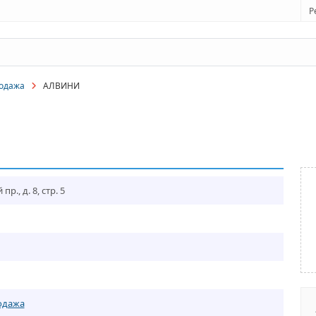
Р
родажа
АЛВИНИ
р., д. 8, стр. 5
одажа