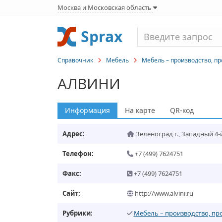
Москва и Московская область
Sprax
Справочник
Мебель
Мебель – производство, п
АЛВИНИ
Информация
На карте
QR-код
Адрес:
Зеленоград г.
,
Западный 4-й п
Телефон:
+7 (499) 7624751
Факс:
+7 (499) 7624751
Сайт:
http://www.alvini.ru
Рубрики:
Мебель – производство, пр