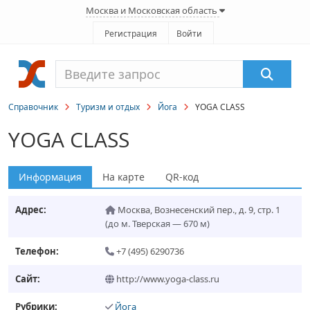
Москва и Московская область
Регистрация
Войти
Справочник
Туризм и отдых
Йога
YOGA СLASS
YOGA СLASS
Информация
На карте
QR-код
Адрес:
Москва
,
Вознесенский пер., д. 9, стр. 1
(до м. Тверская — 670 м)
Телефон:
+7 (495) 6290736
Сайт:
http://www.yoga-class.ru
Рубрики:
Йога