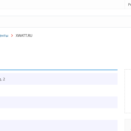
Р
енты
XWATT.RU
. 2