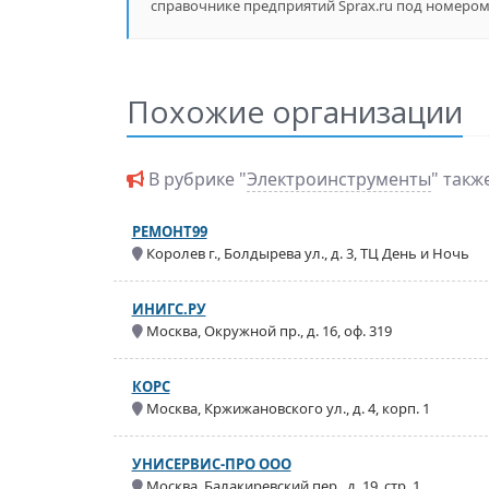
справочнике предприятий Sprax.ru под номером 
Похожие организации
В рубрике "
Электроинструменты
" такж
РЕМОНТ99
Королев г., Болдырева ул., д. 3, ТЦ День и Ночь
ИНИГС.РУ
Москва, Окружной пр., д. 16, оф. 319
КОРС
Москва, Кржижановского ул., д. 4, корп. 1
УНИСЕРВИС-ПРО ООО
Москва, Балакиревский пер., д. 19, стр. 1