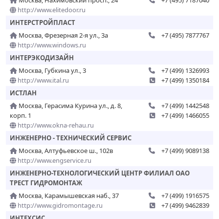
Москва, Нахимовский просп., 24
+7 (495) 7187040
http://www.elitedoor.ru
ИНТЕРСТРОЙПЛАСТ
Москва, Фрезерная 2-я ул., 3а
+7 (495) 7877767
http://www.windows.ru
ИНТЕРЭКОДИЗАЙН
Москва, Губкина ул., 3
+7 (499) 1326993
http://www.ital.ru
+7 (499) 1350184
ИСТЛАН
Москва, Герасима Курина ул., д. 8,
+7 (499) 1442548
корп. 1
+7 (499) 1466055
http://www.okna-rehau.ru
ИНЖЕНЕРНО - ТЕХНИЧЕСКИЙ СЕРВИС
Москва, Алтуфьевское ш., 102в
+7 (499) 9089138
http://www.engservice.ru
ИНЖЕНЕРНО-ТЕХНОЛОГИЧЕСКИЙ ЦЕНТР ФИЛИАЛ ОАО
ТРЕСТ ГИДРОМОНТАЖ
Москва, Карамышевская наб., 37
+7 (499) 1916575
http://www.gidromontage.ru
+7 (499) 9462839
ИНТЕХСИС