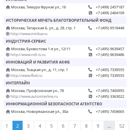
Москва, Тимура Фрунзе ул., 16
+7 (499) 2457187
+7 (499) 2464109
ИСТОРИЧЕСКАЯ МЕЧЕТЬ БЛАГОТВОРИТЕЛЬНЫЙ ФОНД
Москва, Татарская Б. ул., д. 28, стр. 1
+7 (495) 9518448
http://www.minbar.ru
ИНДУСТРИЯ-СЕРВИС
Москва, Бухвостова 1-я ул., 12/11
+7 (495) 9639457
http://www.ndt-is.ru
+7 (495) 9639486
ИННОВАЦИЙ И РАЗВИТИЯ АКФБ
Москва, Ткацкая ул., д. 11, стр. 1
+7 (495) 7339555
http://www.fbid.ru
+7 (495) 7339555
ИНТЕРЛАЙН
Москва, Профсоюзная ул., 78
+7 (495) 7400955
http://www.autointerline.ru
+7 (495) 3363022
ИНФОРМАЦИОННОЙ БЕЗОПАСНОСТИ АГЕНТСТВО
Москва, Новорязанская ул., 30а
+7 (495) 7458665
1
2
3
4
5
6
7
8
9
…
52