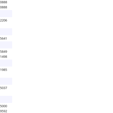
00888
00888
02206
45641
85849
71498
31985
55037
85000
89592