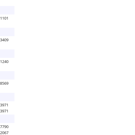
71101
53409
31240
08569
73971
73971
27790
02067