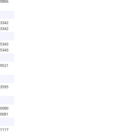
10866
13342
13342
85343
85343
09521
83595
90080
90081
81117