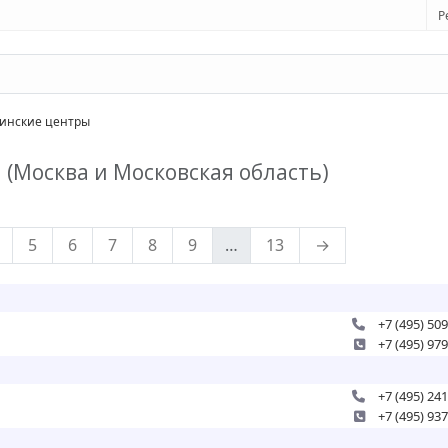
Р
нские центры
ы
(Москва и Московская область)
5
6
7
8
9
…
13
→
+7 (495) 50
+7 (495) 97
+7 (495) 24
+7 (495) 93