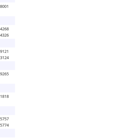
78001
24268
24326
29121
23124
19265
51818
75757
75774