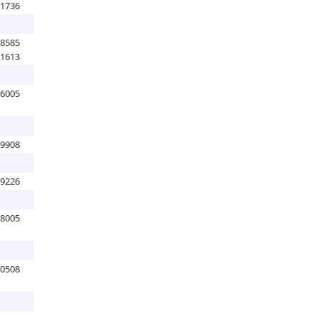
41736
98585
61613
06005
89908
99226
88005
40508