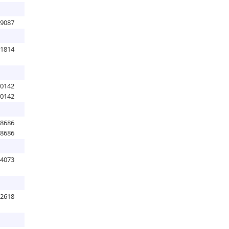
79087
51814
60142
60142
38686
38686
14073
52618