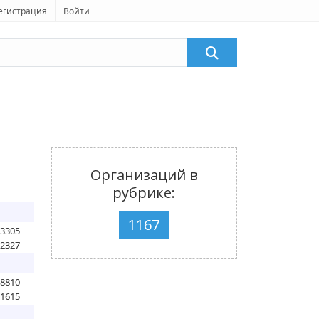
егистрация
Войти
Организаций в
рубрике:
1167
93305
92327
18810
71615