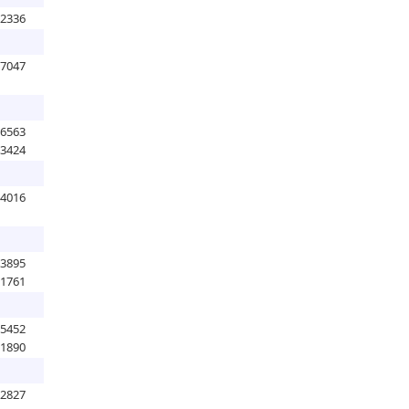
22336
97047
86563
03424
84016
53895
11761
85452
31890
72827