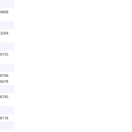
44608
73204
59155
78798
56078
48745
78118