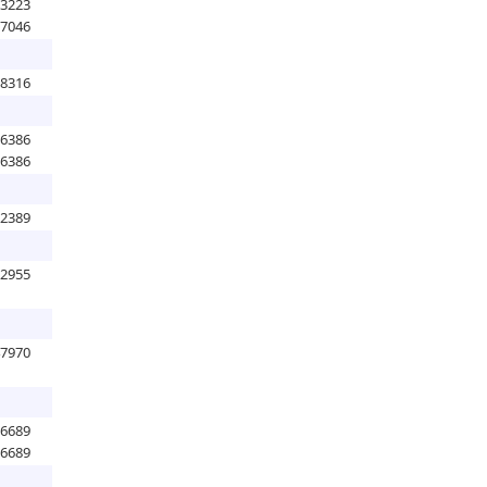
53223
77046
08316
06386
06386
62389
32955
47970
66689
66689