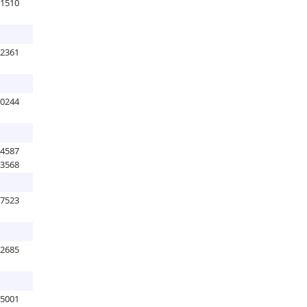
61510
12361
20244
14587
13568
57523
82685
05001