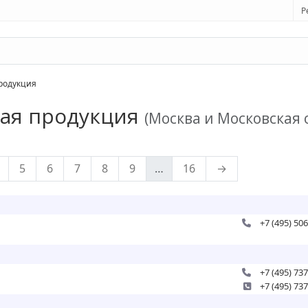
Р
родукция
ая продукция
(Москва и Московская 
5
6
7
8
9
…
16
→
+7 (495) 50
+7 (495) 73
+7 (495) 73