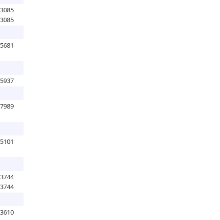
73085
73085
65681
35937
87989
25101
63744
63744
13610