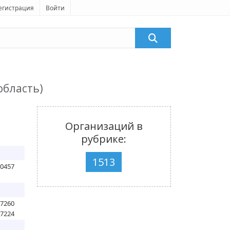
егистрация
Войти
область)
Организаций в
рубрике:
1513
60457
77260
77224