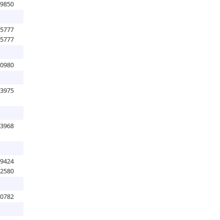
39850
15777
15777
00980
33975
43968
39424
52580
70782