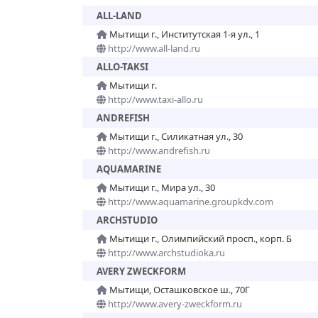
ALL-LAND
Мытищи г., Институтская 1-я ул., 1
http://www.all-land.ru
ALLO-TAKSI
Мытищи г.
http://www.taxi-allo.ru
ANDREFISH
Мытищи г., Силикатная ул., 30
http://www.andrefish.ru
AQUAMARINE
Мытищи г., Мира ул., 30
http://www.aquamarine.groupkdv.com
ARCHSTUDIO
Мытищи г., Олимпийский просп., корп. Б
http://www.archstudioka.ru
AVERY ZWECKFORM
Мытищи, Осташковское ш., 70Г
http://www.avery-zweckform.ru