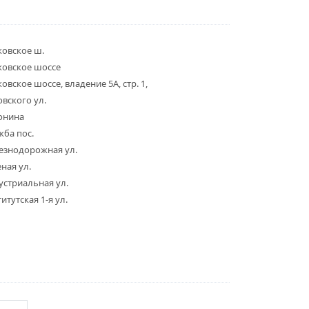
ковское ш.
ковское шоссе
овское шоссе, владение 5А, стр. 1,
вского ул.
онина
жба пос.
езнодорожная ул.
ная ул.
устриальная ул.
итутская 1-я ул.