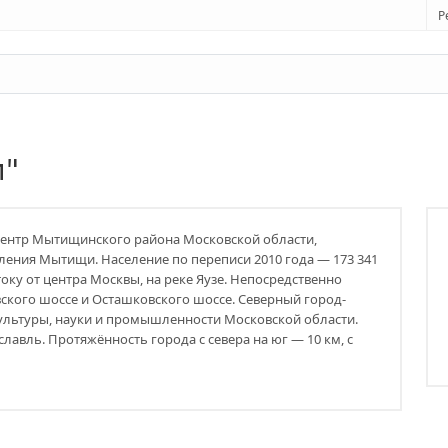
Р
и"
центр Мытищинского района Московской области,
ения Мытищи. Население по переписи 2010 года — 173 341
току от центра Москвы, на реке Яузе. Непосредственно
вского шоссе и Осташковского шоссе. Северный город-
ультуры, науки и промышленности Московской области.
авль. Протяжённость города с севера на юг — 10 км, с