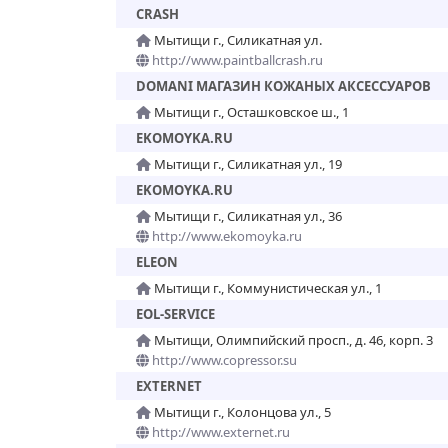
CRASH
Мытищи г., Силикатная ул.
http://www.paintballcrash.ru
DOMANI МАГАЗИН КОЖАНЫХ АКСЕССУАРОВ
Мытищи г., Осташковское ш., 1
EKOMOYKA.RU
Мытищи г., Силикатная ул., 19
EKOMOYKA.RU
Мытищи г., Силикатная ул., 36
http://www.ekomoyka.ru
ELEON
Мытищи г., Коммунистическая ул., 1
EOL-SERVICE
Мытищи, Олимпийский просп., д. 46, корп. 3
http://www.copressor.su
EXTERNET
Мытищи г., Колонцова ул., 5
http://www.externet.ru