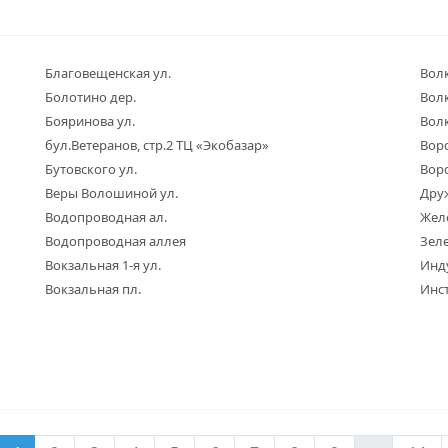
Благовещенская ул.
Вол
Болотино дер.
Вол
Бояринова ул.
Волк
бул.Ветеранов, стр.2 ТЦ «Экобазар»
Воро
Бутовского ул.
Вор
Веры Волошиной ул.
Дру
Водопроводная ал.
Жел
Водопроводная аллея
Зеле
Вокзальная 1-я ул.
Инд
Вокзальная пл.
Инст