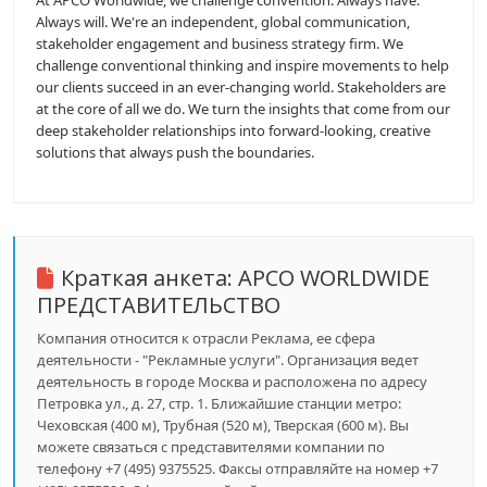
At APCO Worldwide, we challenge convention. Always have.
Always will. We're an independent, global communication,
stakeholder engagement and business strategy firm. We
challenge conventional thinking and inspire movements to help
our clients succeed in an ever-changing world. Stakeholders are
at the core of all we do. We turn the insights that come from our
deep stakeholder relationships into forward-looking, creative
solutions that always push the boundaries.
Краткая анкета:
APCO WORLDWIDE
ПРЕДСТАВИТЕЛЬСТВО
Компания относится к отрасли Реклама, ее сфера
деятельности - "Рекламные услуги". Организация ведет
деятельность в городе Москва и расположена по адресу
Петровка ул., д. 27, стр. 1. Ближайшие станции метро:
Чеховская (400 м), Трубная (520 м), Тверская (600 м). Вы
можете связаться с представителями компании по
телефону +7 (495) 9375525. Факсы отправляйте на номер +7