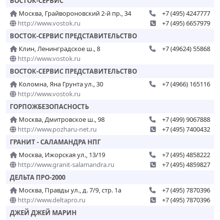
ВОСТОК-СЕРВИС
Москва, Грайвороновский 2-й пр., 34
+7 (495) 4247777
http://www.vostok.ru
+7 (495) 6657979
ВОСТОК-СЕРВИС ПРЕДСТАВИТЕЛЬСТВО
Клин, Ленинградское ш., 8
+7 (49624) 55868
http://www.vostok.ru
ВОСТОК-СЕРВИС ПРЕДСТАВИТЕЛЬСТВО
Коломна, Яна Грунта ул., 30
+7 (4966) 165116
http://www.vostok.ru
ГОРПОЖБЕЗОПАСНОСТЬ
Москва, Дмитровское ш., 98
+7 (499) 9067888
http://www.pozharu-net.ru
+7 (495) 7400432
ГРАНИТ - САЛАМАНДРА НПГ
Москва, Ижорская ул., 13/19
+7 (495) 4858222
http://www.granit-salamandra.ru
+7 (495) 4859827
ДЕЛЬТА ПРО-2000
Москва, Правды ул., д. 7/9, стр. 1а
+7 (495) 7870396
http://www.deltapro.ru
+7 (495) 7870396
ДЖЕЙ ДЖЕЙ МАРИН